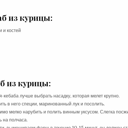
б из курицы:
и и костей
б из курицы:
я-кебаба лучше выбрать насадку, которая мелет крупно.
ть в него специи, маринованный лук и посолить.
имо мелко нарубить и полить винным уксусом. Слегка посж
ь на полчаса.
и, вымешиваем фарш в течение 10-15 минут, он должен ст