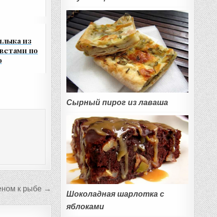
шлыка из
оветами по
ю
Сырный пирог из лаваша
реном к рыбе →
Шоколадная шарлотка с
яблоками