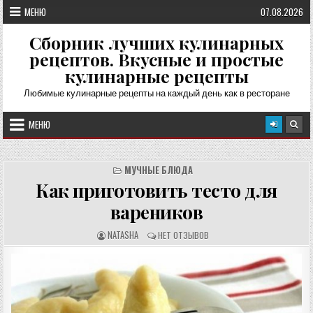
Перейти
МЕНЮ
07.08.2026
к
содержимому
Сборник лучших кулинарных
рецептов. Вкусные и простые
кулинарные рецепты
Любимые кулинарные рецепты на каждый день как в ресторане
МЕНЮ
МУЧНЫЕ БЛЮДА
Как приготовить тесто для
вареников
А
О
NATASHA
НЕТ ОТЗЫВОВ
В
Т
Т
З
О
Ы
Р
В
Р
Ы
Е
:
Ц
Е
П