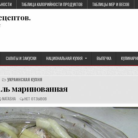
ЬНОСТИ
ТАБЛИЦА КАЛОРИЙНОСТИ ПРОДУКТОВ
ТАБЛИЦЫ МЕР И ВЕСОВ
ецептов.
е
САЛАТЫ И ЗАКУСКИ
НАЦИОНАЛЬНАЯ КУХНЯ
ВЫПЕЧКА
КУЛИНАРН
УКРАИНСКАЯ КУХНЯ
ль маринованная
А
О
NATASHA
НЕТ ОТЗЫВОВ
В
Т
Т
З
О
Ы
Р
В
Р
Ы
Е
:
Ц
Е
П
Т