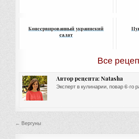
Консервированный украинский
Цу
салат
Все рецеп
Natasha
Автор рецепта:
Эксперт в кулинарии, повар 6-го 
Навигация
← Вергуны
по