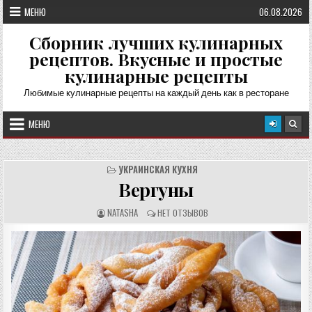
Перейти
МЕНЮ
06.08.2026
к
содержимому
Сборник лучших кулинарных
рецептов. Вкусные и простые
кулинарные рецепты
Любимые кулинарные рецепты на каждый день как в ресторане
МЕНЮ
УКРАИНСКАЯ КУХНЯ
Вергуны
А
О
NATASHA
НЕТ ОТЗЫВОВ
В
Т
Т
З
О
Ы
Р
В
Р
Ы
Е
:
Ц
Е
П
Т
А