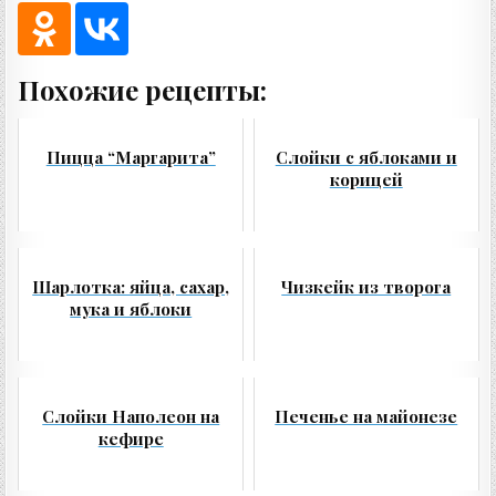
Похожие рецепты:
Пицца “Маргарита”
Слойки с яблоками и
корицей
Шарлотка: яйца, сахар,
Чизкейк из творога
мука и яблоки
Слойки Наполеон на
Печенье на майонезе
кефире