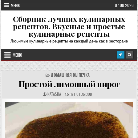
Перейти
МЕНЮ
07.08.2026
к
содержимому
Сборник лучших кулинарных
рецептов. Вкусные и простые
кулинарные рецепты
Любимые кулинарные рецепты на каждый день как в ресторане
МЕНЮ
ДОМАШНЯЯ ВЫПЕЧКА
Простой лимонный пирог
А
О
NATASHA
НЕТ ОТЗЫВОВ
В
Т
Т
З
О
Ы
Р
В
Р
Ы
Е
:
Ц
Е
П
Т
А