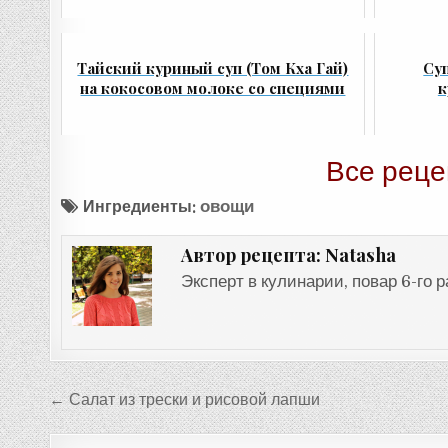
Тайский куриный суп (Том Кха Гай)
Су
на кокосовом молоке со специями
к
Все реце
Ингредиенты:
овощи
Natasha
Автор рецепта:
Эксперт в кулинарии, повар 6-го 
Навигация
← Салат из трески и рисовой лапши
по