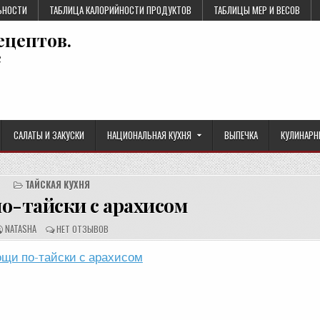
ЬНОСТИ
ТАБЛИЦА КАЛОРИЙНОСТИ ПРОДУКТОВ
ТАБЛИЦЫ МЕР И ВЕСОВ
ецептов.
е
САЛАТЫ И ЗАКУСКИ
НАЦИОНАЛЬНАЯ КУХНЯ
ВЫПЕЧКА
КУЛИНАРН
ТАЙСКАЯ КУХНЯ
о-тайски с арахисом
А
О
NATASHA
НЕТ ОТЗЫВОВ
В
Т
Т
З
О
Ы
Р
В
Р
Ы
Е
:
Ц
Е
П
Т