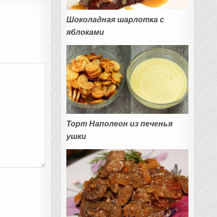
Шоколадная шарлотка с
яблоками
Торт Наполеон из печенья
ушки