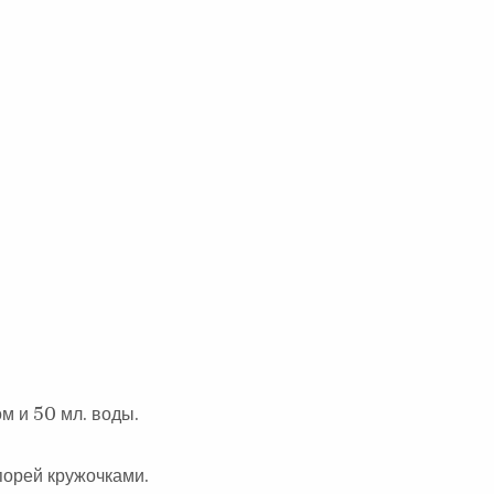
А
:
м и 50 мл. воды.
порей кружочками.