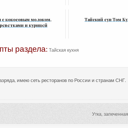
п с кокосовым молоком,
Тайский суп Том Ку
реветками и курицей
пты раздела:
Тайская кухня
разряда, имею сеть ресторанов по России и странам СНГ.
Утка, запеченна