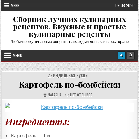
Перейти
МЕНЮ
09.08.2026
к
содержимому
Сборник лучших кулинарных
рецептов. Вкусные и простые
кулинарные рецепты
Любимые кулинарные рецепты на каждый день как в ресторане
МЕНЮ
ИНДИЙСКАЯ КУХНЯ
Картофель по-бомбейски
А
О
NATASHA
НЕТ ОТЗЫВОВ
В
Т
Т
З
О
Ы
Р
В
Р
Ы
Е
:
Ингредиенты:
Ц
Е
П
Т
А
Картофель — 1 кг