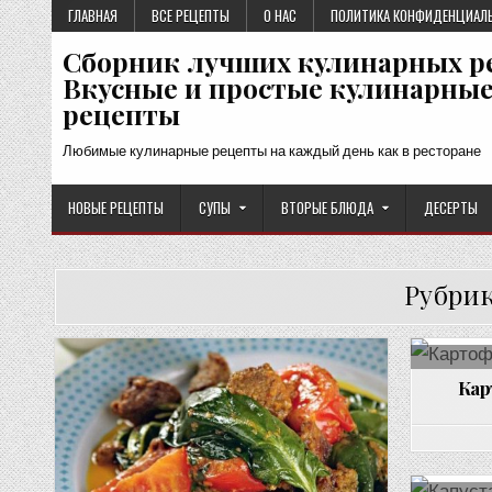
Перейти
ГЛАВНАЯ
ВСЕ РЕЦЕПТЫ
О НАС
ПОЛИТИКА КОНФИДЕНЦИАЛ
к
Сборник лучших кулинарных р
содержимому
Вкусные и простые кулинарны
рецепты
Любимые кулинарные рецепты на каждый день как в ресторане
НОВЫЕ РЕЦЕПТЫ
СУПЫ
ВТОРЫЕ БЛЮДА
ДЕСЕРТЫ
Рубри
Кар