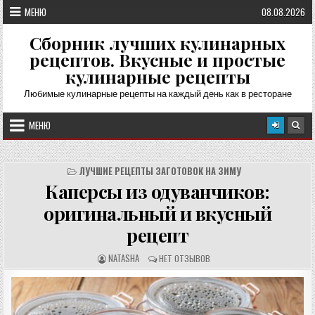
Перейти
МЕНЮ
08.08.2026
к
содержимому
Сборник лучших кулинарных
рецептов. Вкусные и простые
кулинарные рецепты
Любимые кулинарные рецепты на каждый день как в ресторане
МЕНЮ
ЛУЧШИЕ РЕЦЕПТЫ ЗАГОТОВОК НА ЗИМУ
Каперсы из одуванчиков:
оригинальный и вкусный
рецепт
А
О
NATASHA
НЕТ ОТЗЫВОВ
В
Т
Т
З
О
Ы
Р
В
Р
Ы
Е
: