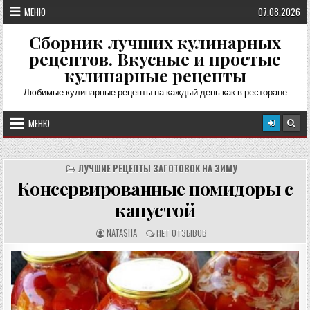
Перейти
МЕНЮ
07.08.2026
к
содержимому
Сборник лучших кулинарных
рецептов. Вкусные и простые
кулинарные рецепты
Любимые кулинарные рецепты на каждый день как в ресторане
МЕНЮ
ЛУЧШИЕ РЕЦЕПТЫ ЗАГОТОВОК НА ЗИМУ
Консервированные помидоры с
капустой
А
О
NATASHA
НЕТ ОТЗЫВОВ
В
Т
Т
З
О
Ы
Р
В
Р
Ы
Е
:
Ц
Е
П