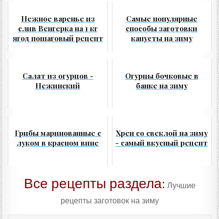
Нежное варенье из
Самые популярные
слив Венгерка на 1 кг
способы заготовки
ягод пошаговый рецепт
капусты на зиму
Салат из огурцов -
Огурцы бочковые в
Нежинский
банке на зиму
Грибы маринованные с
Хрен со свеклой на зиму
луком в красном вине
- самый вкусный рецепт
Все рецепты раздела:
Лучшие
рецепты заготовок на зиму