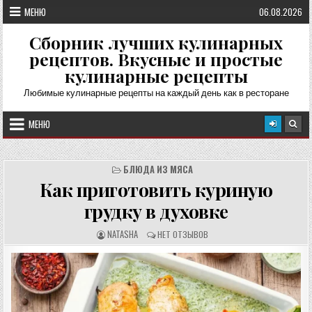
Перейти
МЕНЮ
06.08.2026
к
содержимому
Сборник лучших кулинарных
рецептов. Вкусные и простые
кулинарные рецепты
Любимые кулинарные рецепты на каждый день как в ресторане
МЕНЮ
БЛЮДА ИЗ МЯСА
Как приготовить куриную
грудку в духовке
А
О
NATASHA
НЕТ ОТЗЫВОВ
В
Т
Т
З
О
Ы
Р
В
Р
Ы
Е
:
Ц
Е
П