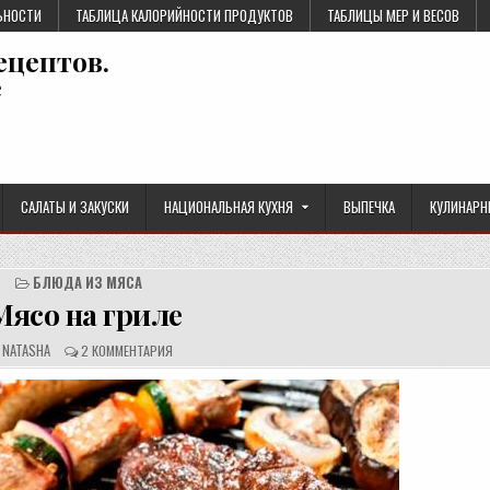
ЬНОСТИ
ТАБЛИЦА КАЛОРИЙНОСТИ ПРОДУКТОВ
ТАБЛИЦЫ МЕР И ВЕСОВ
ецептов.
е
САЛАТЫ И ЗАКУСКИ
НАЦИОНАЛЬНАЯ КУХНЯ
ВЫПЕЧКА
КУЛИНАРН
БЛЮДА ИЗ МЯСА
Мясо на гриле
А
О
NATASHA
2 КОММЕНТАРИЯ
В
Т
Т
З
О
Ы
Р
В
Р
Ы
Е
:
Ц
Е
П
Т