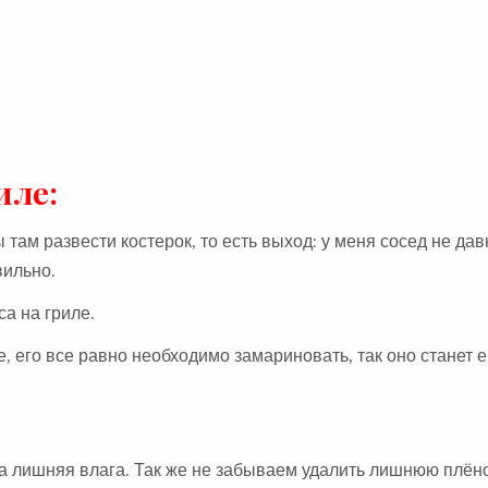
иле:
 там развести костерок, то есть выход: у меня сосед не да
вильно.
а на гриле.
, его все равно необходимо замариновать, так оно станет
а лишняя влага. Так же не забываем удалить лишнюю плён