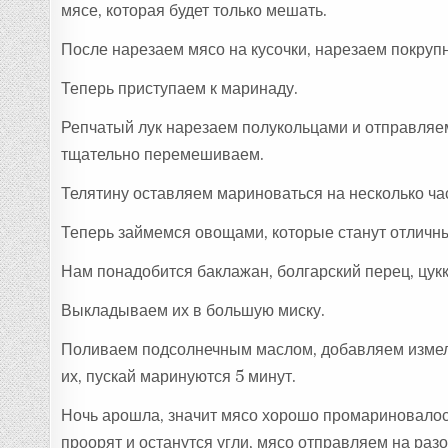
мясе, которая будет только мешать.
После нарезаем мясо на кусочки, нарезаем покрупн
Теперь приступаем к маринаду.
Репчатый лук нарезаем полукольцами и отправляем
тщательно перемешиваем.
Телятину оставляем мариноваться на несколько час
Теперь займемся овощами, которые станут отличн
Нам понадобится баклажан, болгарский перец, цук
Выкладываем их в большую миску.
Поливаем подсолнечным маслом, добавляем измел
их, пускай маринуются 5 минут.
Ночь арошла, значит мясо хорошо промариновалось,
проорят и останутся угли, мясо отправляем на разо