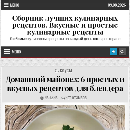
Перейти
МЕНЮ
09.08.2026
к
содержимому
Сборник лучших кулинарных
рецептов. Вкусные и простые
кулинарные рецепты
Любимые кулинарные рецепты на каждый день как в ресторане
МЕНЮ
СОУСЫ
Домашний майонез: 6 простых и
вкусных рецептов для блендера
А
О
NATASHA
НЕТ ОТЗЫВОВ
В
Т
Т
З
О
Ы
Р
В
Р
Ы
Е
:
Ц
Е
П