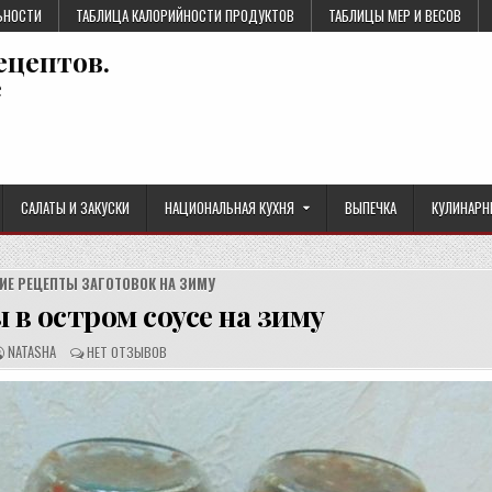
ЬНОСТИ
ТАБЛИЦА КАЛОРИЙНОСТИ ПРОДУКТОВ
ТАБЛИЦЫ МЕР И ВЕСОВ
ецептов.
е
САЛАТЫ И ЗАКУСКИ
НАЦИОНАЛЬНАЯ КУХНЯ
ВЫПЕЧКА
КУЛИНАРН
ИЕ РЕЦЕПТЫ ЗАГОТОВОК НА ЗИМУ
в остром соусе на зиму
А
О
NATASHA
НЕТ ОТЗЫВОВ
В
Т
Т
З
О
Ы
Р
В
Р
Ы
Е
:
Ц
Е
П
Т