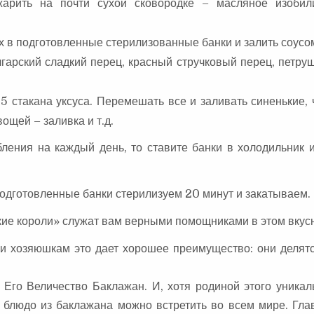
жарить на почти сухой сковородке – масляное изобил
х в подготовленные стерилизованные банки и залить соусо
арский сладкий перец, красный стручковый перец, петруш
 0,5 стакана уксуса. Перемешать все и заливать синенькие,
ощей – заливка и т.д.
ления на каждый день, то ставите банки в холодильник 
 подготовленные банки стерилизуем 20 минут и закатываем.
ькие короли» служат вам верными помощниками в этом вкус
 и хозяюшкам это дает хорошее преимущество: они делят
Его Величество Баклажан. И, хотя родиной этого уникал
 блюдо из баклажана можно встретить во всем мире. Гла