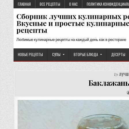
Перейти
ГЛАВНАЯ
ВСЕ РЕЦЕПТЫ
О НАС
ПОЛИТИКА КОНФИДЕНЦИАЛ
к
Сборник лучших кулинарных р
содержимому
Вкусные и простые кулинарны
рецепты
Любимые кулинарные рецепты на каждый день как в ресторане
НОВЫЕ РЕЦЕПТЫ
СУПЫ
ВТОРЫЕ БЛЮДА
ДЕСЕРТЫ
ЛУЧШ
Баклажаны 