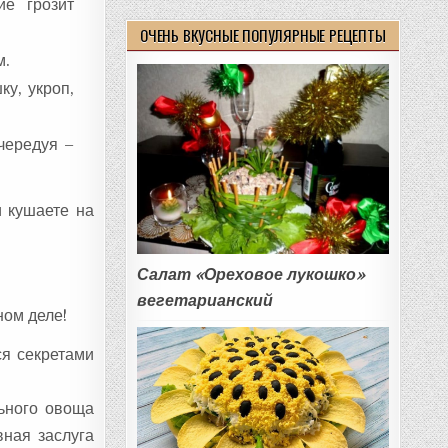
ие грозит
ОЧЕНЬ ВКУСНЫЕ ПОПУЛЯРНЫЕ РЕЦЕПТЫ
м.
ку, укроп,
 чередуя –
и кушаете на
Салат «Ореховое лукошко»
вегетарианский
ном деле!
ся секретами
ьного овоща
вная заслуга