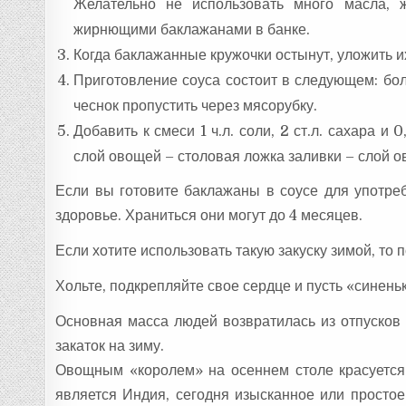
Желательно не использовать много масла, 
жирнющими баклажанами в банке.
Когда баклажанные кружочки остынут, уложить и
Приготовление соуса состоит в следующем: болг
чеснок пропустить через мясорубку.
Добавить к смеси 1 ч.л. соли, 2 ст.л. сахара и
слой овощей – столовая ложка заливки – слой ов
Если вы готовите баклажаны в соусе для употреб
здоровье. Храниться они могут до 4 месяцев.
Если хотите использовать такую закуску зимой, то
Хольте, подкрепляйте свое сердце и пусть «синен
Основная масса людей возвратилась из отпусков
закаток на зиму.
Овощным «королем» на осеннем столе красуется 
является Индия, сегодня изысканное или простое