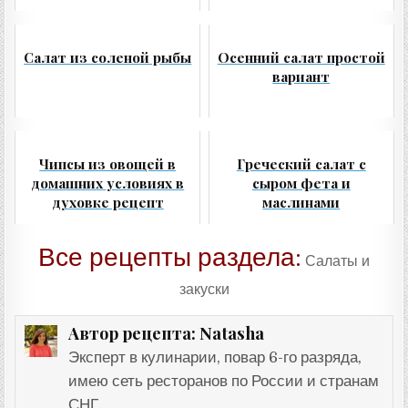
Салат из соленой рыбы
Осенний салат простой
вариант
Чипсы из овощей в
Греческий салат с
домашних условиях в
сыром фета и
духовке рецепт
маслинами
Все рецепты раздела:
Салаты и
закуски
Natasha
Автор рецепта:
Эксперт в кулинарии, повар 6-го разряда,
имею сеть ресторанов по России и странам
СНГ.