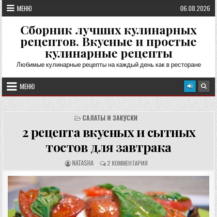
Перейти
МЕНЮ
06.08.2026
к
содержимому
Сборник лучших кулинарных
рецептов. Вкусные и простые
кулинарные рецепты
Любимые кулинарные рецепты на каждый день как в ресторане
МЕНЮ
САЛАТЫ И ЗАКУСКИ
2 рецепта вкусных и сытных
тостов для завтрака
А
О
NATASHA
2 КОММЕНТАРИЯ
В
Т
Т
З
О
Ы
Р
В
Р
Ы
Е
:
Ц
Е
П