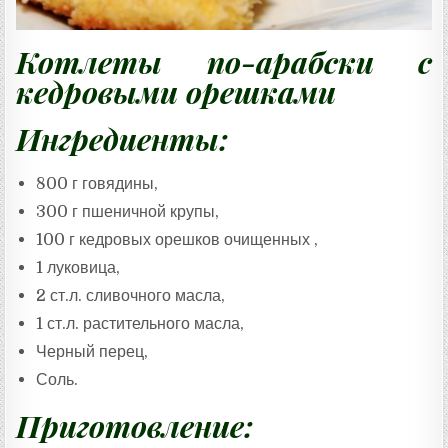
Котлеты по-арабски с
кедровыми орешками
Ингредиенты:
800 г говядины,
300 г пшеничной крупы,
100 г кедровых орешков очищенных ,
1 луковица,
2 ст.л. сливочного масла,
1 ст.л. растительного масла,
Черный перец,
Соль.
Приготовление: