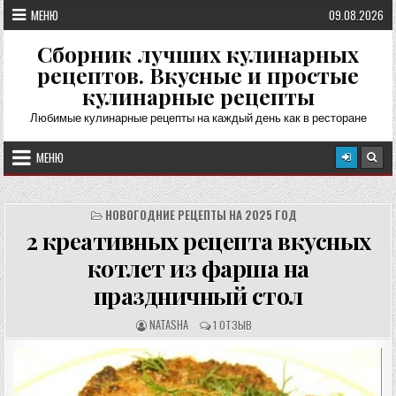
Перейти
МЕНЮ
09.08.2026
к
содержимому
Сборник лучших кулинарных
рецептов. Вкусные и простые
кулинарные рецепты
Любимые кулинарные рецепты на каждый день как в ресторане
МЕНЮ
НОВОГОДНИЕ РЕЦЕПТЫ НА 2025 ГОД
2 креативных рецепта вкусных
котлет из фарша на
праздничный стол
А
О
NATASHA
1 ОТЗЫВ
В
Т
Т
З
О
Ы
Р
В
Р
Ы
Е
: