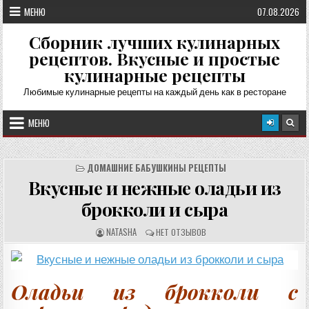
Перейти
МЕНЮ
07.08.2026
к
содержимому
Сборник лучших кулинарных
рецептов. Вкусные и простые
кулинарные рецепты
Любимые кулинарные рецепты на каждый день как в ресторане
МЕНЮ
ДОМАШНИЕ БАБУШКИНЫ РЕЦЕПТЫ
Вкусные и нежные оладьи из
брокколи и сыра
А
О
NATASHA
НЕТ ОТЗЫВОВ
В
Т
Т
З
О
Ы
Р
В
Р
Ы
Е
:
Оладьи из брокколи с
Ц
Е
П