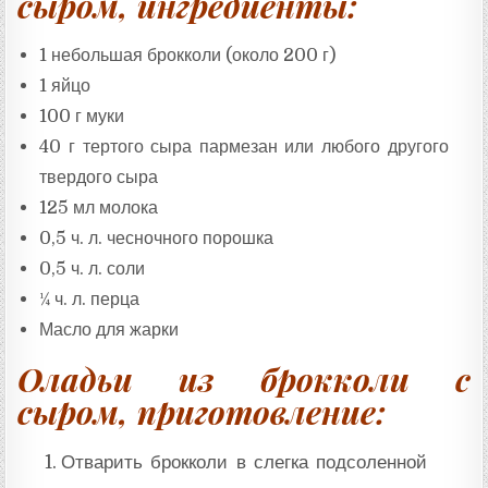
сыром, ингредиенты:
Т
А
:
1 небольшая брокколи (около 200 г)
1 яйцо
100 г муки
40 г тертого сыра пармезан или любого другого
твердого сыра
125 мл молока
0,5 ч. л. чесночного порошка
0,5 ч. л. соли
¼ ч. л. перца
Масло для жарки
Оладьи из брокколи с
сыром, приготовление:
Отварить брокколи в слегка подсоленной