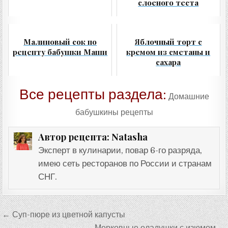
слоеного теста
Малиновый сок по
Яблочный торт с
рецепту бабушки Маши
кремом из сметаны и
сахара
Все рецепты раздела:
Домашние
бабушкины рецепты
Natasha
Автор рецепта:
Эксперт в кулинарии, повар 6-го разряда,
имею сеть ресторанов по России и странам
СНГ.
Навигация
← Суп-пюре из цветной капусты
Морковные оладушки с изюмом →