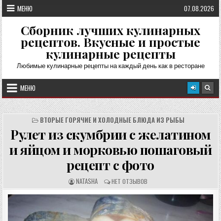
Перейти
МЕНЮ
07.08.2026
к
содержимому
Сборник лучших кулинарных
рецептов. Вкусные и простые
кулинарные рецепты
Любимые кулинарные рецепты на каждый день как в ресторане
МЕНЮ
ВТОРЫЕ ГОРЯЧИЕ И ХОЛОДНЫЕ БЛЮДА ИЗ РЫБЫ
Рулет из скумбрии с желатином
и яйцом и морковью пошаговый
рецепт с фото
А
О
NATASHA
НЕТ ОТЗЫВОВ
В
Т
Т
З
О
Ы
Р
В
Р
Ы
Е
: