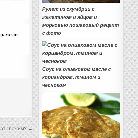
Рулет из скумбрии с
желатином и яйцом и
морковью пошаговый рецепт
с фото
арамели
Соус на оливковом масле с
кориандром, тмином и
чесноком
нат свежим? →