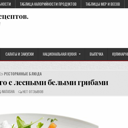
ЬНОСТИ
ТАБЛИЦА КАЛОРИЙНОСТИ ПРОДУКТОВ
ТАБЛИЦЫ МЕР И ВЕСОВ
ецептов.
е
САЛАТЫ И ЗАКУСКИ
НАЦИОНАЛЬНАЯ КУХНЯ
ВЫПЕЧКА
КУЛИНАРН
РЕСТОРАННЫЕ БЛЮДА
то с лесными белыми грибами
А
О
NATASHA
НЕТ ОТЗЫВОВ
В
Т
Т
З
О
Ы
Р
В
Р
Ы
Е
:
Ц
Е
П
Т