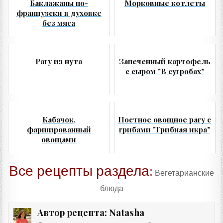
Баклажаны по-
Морковные котлеты
французски в духовке
без мяса
Рагу из нута
Запеченный картофель
с сыром "В сугробах"
Кабачок,
Постное овощное рагу с
фаршированный
грибами "Грибная икра"
овощами
Все рецепты раздела:
Вегетарианские
блюда
Natasha
Автор рецепта: