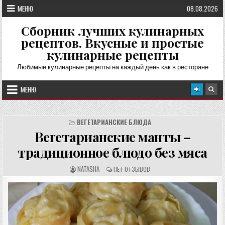
Перейти
МЕНЮ
08.08.2026
к
содержимому
Сборник лучших кулинарных
рецептов. Вкусные и простые
кулинарные рецепты
Любимые кулинарные рецепты на каждый день как в ресторане
МЕНЮ
ВЕГЕТАРИАНСКИЕ БЛЮДА
Вегетарианские манты –
традиционное блюдо без мяса
А
О
NATASHA
НЕТ ОТЗЫВОВ
В
Т
Т
З
О
Ы
Р
В
Р
Ы
Е
:
Ц
Е
П