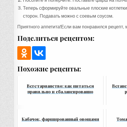
Посолите и поперчите. Поставьте фарш на полча
Теперь сформируйте овальные плоские котлетки,
сторон. Подавать можно с соевым соусом.
Приятного аппетита!Если вам понравился рецепт, 
Поделиться рецептом:
Похожие рецепты:
Вегетарианство: как питаться
Веганс
правильно и сбалансированно
Кабачок, фаршированный овощами
Тома