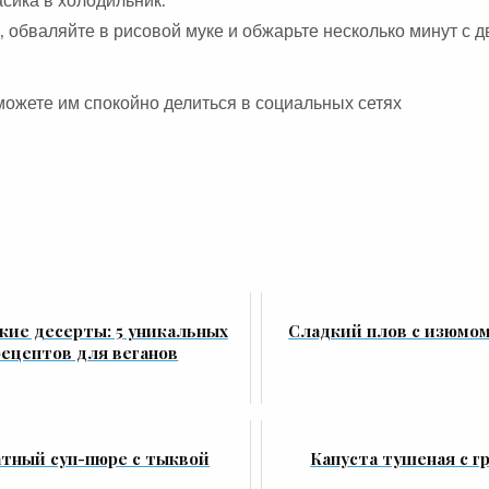
сика в холодильник.
 обваляйте в рисовой муке и обжарьте несколько минут с д
можете им спокойно делиться в социальных сетях
кие десерты: 5 уникальных
Cладкий плов с изюмом
рецептов для веганов
тный суп-пюре с тыквой
Капуста тушеная с г