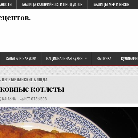
ЬНОСТИ
ТАБЛИЦА КАЛОРИЙНОСТИ ПРОДУКТОВ
ТАБЛИЦЫ МЕР И ВЕСОВ
ецептов.
е
САЛАТЫ И ЗАКУСКИ
НАЦИОНАЛЬНАЯ КУХНЯ
ВЫПЕЧКА
КУЛИНАРН
ВЕГЕТАРИАНСКИЕ БЛЮДА
ковные котлеты
А
О
NATASHA
НЕТ ОТЗЫВОВ
В
Т
Т
З
О
Ы
Р
В
Р
Ы
Е
:
Ц
Е
П
Т