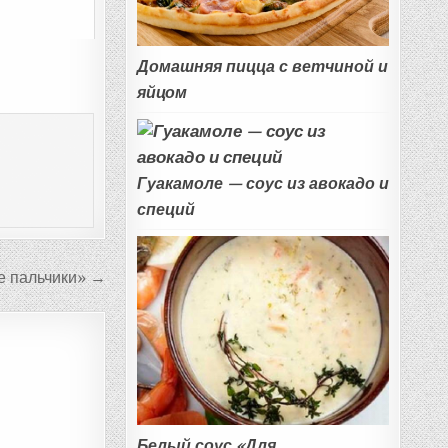
Домашняя пицца с ветчиной и
яйцом
Гуакамоле — соус из авокадо и
специй
е пальчики» →
Белый соус «Для