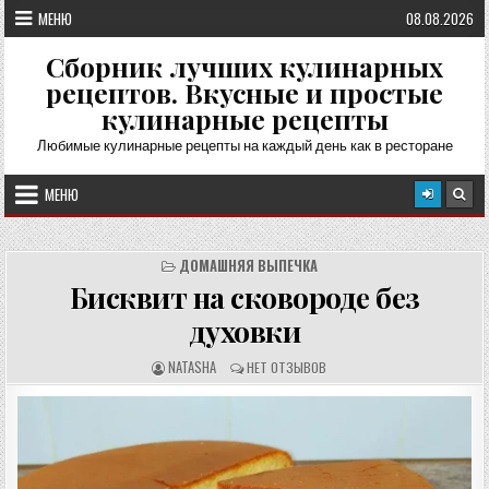
Перейти
МЕНЮ
08.08.2026
к
содержимому
Сборник лучших кулинарных
рецептов. Вкусные и простые
кулинарные рецепты
Любимые кулинарные рецепты на каждый день как в ресторане
МЕНЮ
ДОМАШНЯЯ ВЫПЕЧКА
Бисквит на сковороде без
духовки
А
О
NATASHA
НЕТ ОТЗЫВОВ
В
Т
Т
З
О
Ы
Р
В
Р
Ы
Е
:
Ц
Е
П