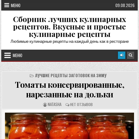
Перейти
МЕНЮ
09.08.2026
к
содержимому
Сборник лучших кулинарных
рецептов. Вкусные и простые
кулинарные рецепты
Любимые кулинарные рецепты на каждый день как в ресторане
МЕНЮ
ЛУЧШИЕ РЕЦЕПТЫ ЗАГОТОВОК НА ЗИМУ
Томаты консервированные,
нарезанные на дольки
А
О
NATASHA
НЕТ ОТЗЫВОВ
В
Т
Т
З
О
Ы
Р
В
Р
Ы
Е
:
Ц
Е
П