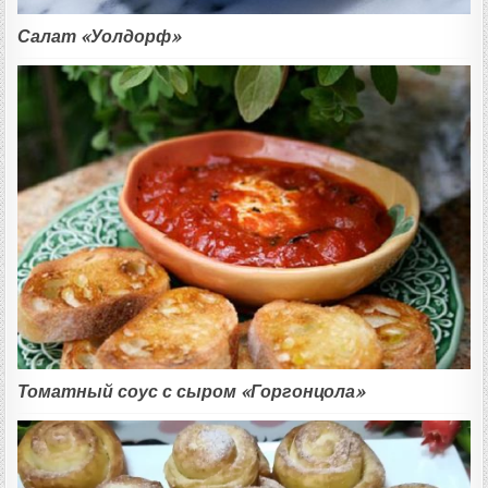
Салат «Уолдорф»
Томатный соус с сыром «Горгонцола»