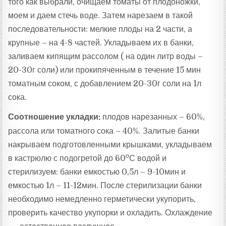
того как выбрали, очищаем томаты от плодоножки,
моем и даем стечь воде. Затем нарезаем в такой
последовательности: мелкие плоды на 2 части, а
крупные – на 4-8 частей. Укладываем их в банки,
заливаем кипящим рассолом ( на один литр воды –
20-30г соли) или прокипяченным в течение 15 мин
томатным соком, с добавлением 20-30г соли на 1л
сока.
Соотношение укладки:
плодов нарезанных – 60%,
рассола или томатного сока – 40%. Залитые банки
накрываем подготовленными крышками, укладываем
о
в кастрюлю с подогретой до 60
С водой и
стерилизуем: банки емкостью 0,5л – 9-10мин и
емкостью 1л – 11-12мин. После стерилизации банки
необходимо немедленно герметически укупорить,
проверить качество укупорки и охладить. Охлаждение