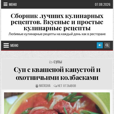
Перейти
МЕНЮ
07.08.2026
к
содержимому
Сборник лучших кулинарных
рецептов. Вкусные и простые
кулинарные рецепты
Любимые кулинарные рецепты на каждый день как в ресторане
МЕНЮ
СУПЫ
Суп с квашеной капустой и
охотничьими колбасками
А
О
NATASHA
НЕТ ОТЗЫВОВ
В
Т
Т
З
О
Ы
Р
В
Р
Ы
Е
:
Ц
Е
П