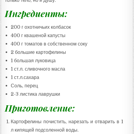
только тело, но и душу.
Ингредиенты:
200 г охотничьих колбасок
400 г квашеной капусты
400 г томатов в собственном соку
2 большие картофелины
1 большая луковица
1 ст.л. сливочного масла
1 ст.л.сахара
Соль, перец
2-3 листика лаврушки
Приготовление:
Картофелины почистить, нарезать и отварить в 1
л кипящей подсоленной воды.