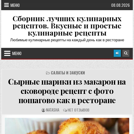
Перейти
МЕНЮ
08.08.2026
к
содержимому
Сборник лучших кулинарных
рецептов. Вкусные и простые
кулинарные рецепты
Любимые кулинарные рецепты на каждый день как в ресторане
МЕНЮ
САЛАТЫ И ЗАКУСКИ
Сырные шарики из макарон на
сковороде рецепт с фото
пошагово как в ресторане
А
О
NATASHA
НЕТ ОТЗЫВОВ
В
Т
Т
З
О
Ы
Р
В
Р
Ы
Е
: