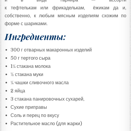
к тефтелькам или фрикаделькам, ёжикам да и,
собственно, к любым мясным изделиям схожим по
форме с шариками.
Ингредиенты:
300 г отварных макаронных изделий
50 г тертого сыра
1¼ стакана молока
½ стакана муки
¼ чашки сливочного масла
2 яйца
3 стакана панировочных сухарей,
Сухие приправы
Соль и перец по вкусу
Растительное масло (для жарки)