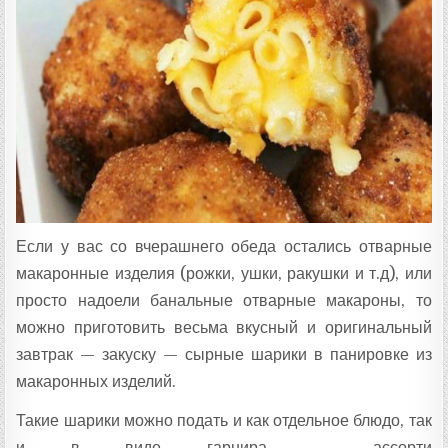
Ц
Е
П
Т
А
:
Если у вас со вчерашнего обеда остались отварные
макаронные изделия (рожки, ушки, ракушки и т.д), или
просто надоели банальные отварные макароны, то
можно приготовить весьма вкусный и оригинальный
завтрак — закуску — сырные шарики в панировке из
макаронных изделий.
Такие шарики можно подать и как отдельное блюдо, так
и в виде гарнира — ассорти