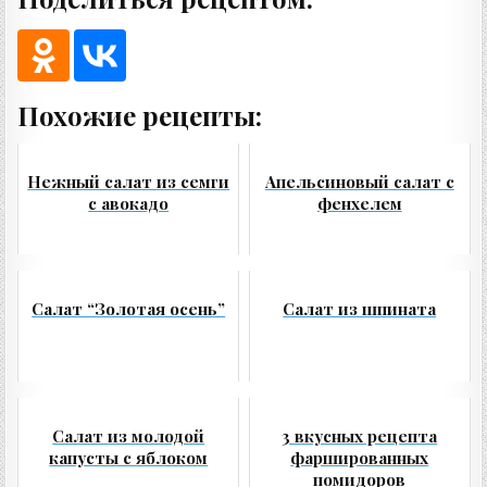
Похожие рецепты:
Нежный салат из семги
Апельсиновый салат с
с авокадо
фенхелем
Салат “Золотая осень”
Салат из шпината
Салат из молодой
3 вкусных рецепта
капусты с яблоком
фаршированных
помидоров