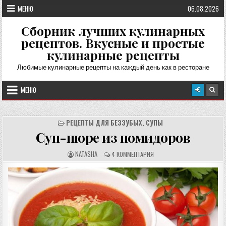
Перейти
МЕНЮ
06.08.2026
к
содержимому
Сборник лучших кулинарных
рецептов. Вкусные и простые
кулинарные рецепты
Любимые кулинарные рецепты на каждый день как в ресторане
МЕНЮ
РЕЦЕПТЫ ДЛЯ БЕЗЗУБЫХ
,
СУПЫ
Суп-пюре из помидоров
А
О
NATASHA
4 КОММЕНТАРИЯ
В
Т
Т
З
О
Ы
Р
В
Р
Ы
Е
:
Ц
Е
П
Т
А