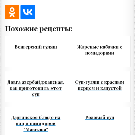
Похожие рецепты:
Венгерский гуляш
Жареные кабачки с
помидорами
Довга азербайджанская,
Суп-гуляш с красным
как приготовить этот
перцем и капустой
суп
Даргинское блюдо из
Розовый суп
яиц и помидоров
"Макилка"