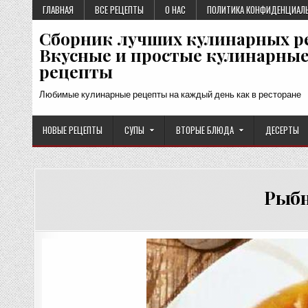
Перейти
ГЛАВНАЯ
ВСЕ РЕЦЕПТЫ
О НАС
ПОЛИТИКА КОНФИДЕНЦИАЛ
к
Сборник лучших кулинарных р
содержимому
Вкусные и простые кулинарны
рецепты
Любимые кулинарные рецепты на каждый день как в ресторане
НОВЫЕ РЕЦЕПТЫ
СУПЫ
ВТОРЫЕ БЛЮДА
ДЕСЕРТЫ
Рыбн