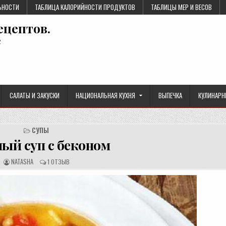
ЬНОСТИ
ТАБЛИЦА КАЛОРИЙНОСТИ ПРОДУКТОВ
ТАБЛИЦЫ МЕР И ВЕСОВ
ецептов.
е
САЛАТЫ И ЗАКУСКИ
НАЦИОНАЛЬНАЯ КУХНЯ
ВЫПЕЧКА
КУЛИНАРН
СУПЫ
ый суп с беконом
А
О
NATASHA
1 ОТЗЫВ
В
Т
Т
З
О
Ы
Р
В
Р
Ы
Е
:
Ц
Е
П
Т