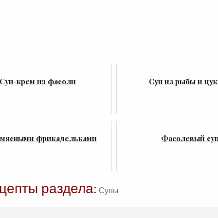
Суп-крем из фасоли
Суп из рыбы и цу
с мясными фрикадельками
Фасолевый су
цепты раздела:
Супы