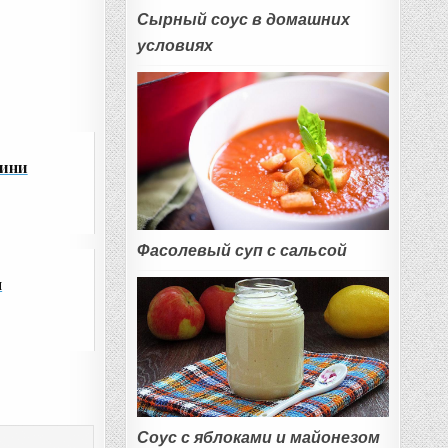
Сырный соус в домашних
условиях
кини
Фасолевый суп с сальсой
п
Соус с яблоками и майонезом