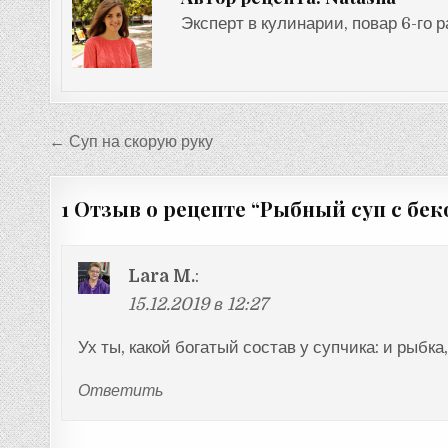
Эксперт в кулинарии, повар 6-го 
Навигация
← Суп на скорую руку
по
записям
1 Отзыв о рецепте “
Рыбный суп с бе
Lara M.
:
15.12.2019 в 12:27
Ух ты, какой богатый состав у супчика: и рыбка
Ответить