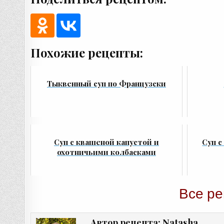
Похожие рецепты:
Тыквенный суп по Французски
Суп с квашеной капустой и
Суп 
охотничьими колбасками
Все ре
Natasha
Автор рецепта: