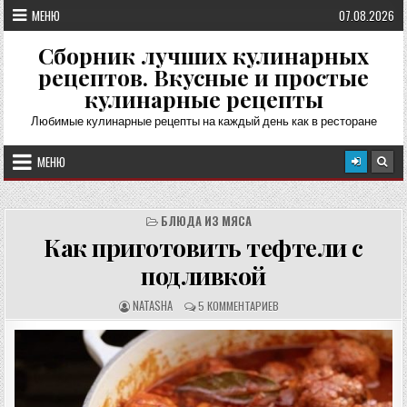
Перейти
МЕНЮ
07.08.2026
к
содержимому
Сборник лучших кулинарных
рецептов. Вкусные и простые
кулинарные рецепты
Любимые кулинарные рецепты на каждый день как в ресторане
МЕНЮ
БЛЮДА ИЗ МЯСА
Как приготовить тефтели с
подливкой
А
О
NATASHA
5 КОММЕНТАРИЕВ
В
Т
Т
З
О
Ы
Р
В
Р
Ы
Е
:
Ц
Е
П