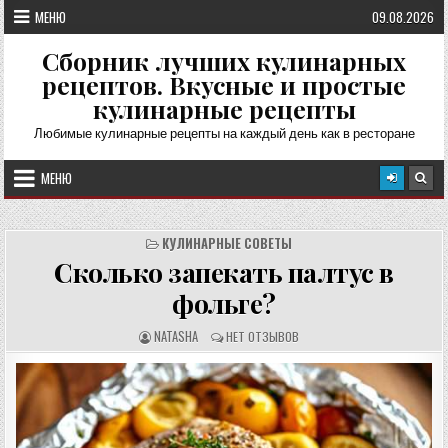
Перейти
МЕНЮ
09.08.2026
к
содержимому
Сборник лучших кулинарных
рецептов. Вкусные и простые
кулинарные рецепты
Любимые кулинарные рецепты на каждый день как в ресторане
МЕНЮ
КУЛИНАРНЫЕ СОВЕТЫ
Сколько запекать палтус в
фольге?
А
О
NATASHA
НЕТ ОТЗЫВОВ
В
Т
Т
З
О
Ы
Р
В
Р
Ы
Е
:
Ц
Е
П