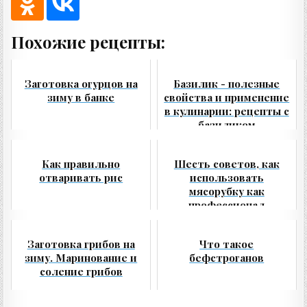
Похожие рецепты:
Заготовка огурцов на
Базилик - полезные
зиму в банке
свойства и применение
в кулинарии: рецепты с
базиликом
Как правильно
Шесть советов, как
отваривать рис
использовать
мясорубку как
профессионал
Заготовка грибов на
Что такое
зиму. Маринование и
бефстроганов
соление грибов