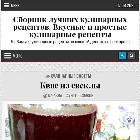
Перейти
МЕНЮ
07.08.2026
к
содержимому
Сборник лучших кулинарных
рецептов. Вкусные и простые
кулинарные рецепты
Любимые кулинарные рецепты на каждый день как в ресторане
МЕНЮ
КУЛИНАРНЫЕ СОВЕТЫ
Квас из свеклы
А
О
NATASHA
НЕТ ОТЗЫВОВ
В
Т
Т
З
О
Ы
Р
В
Р
Ы
Е
:
Ц
Е
П
Т
А