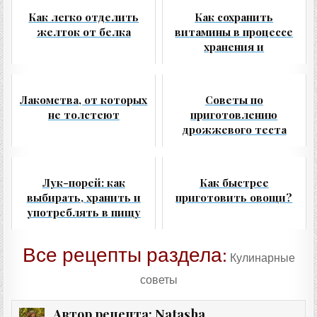
Как легко отделить
Как сохранить
желток от белка
витамины в процессе
хранения и
приготовления пищи
Лакомства, от которых
Советы по
не толстеют
приготовлению
дрожжевого теста
Лук-порей: как
Как быстрее
выбирать, хранить и
приготовить овощи?
употреблять в пищу
Все рецепты раздела:
Кулинарные
советы
Natasha
Автор рецепта: