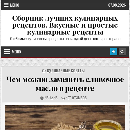
Перейти
МЕНЮ
07.08.2026
к
содержимому
Сборник лучших кулинарных
рецептов. Вкусные и простые
кулинарные рецепты
Любимые кулинарные рецепты на каждый день как в ресторане
МЕНЮ
КУЛИНАРНЫЕ СОВЕТЫ
Чем можно заменить сливочное
масло в рецепте
А
О
NATASHA
НЕТ ОТЗЫВОВ
В
Т
Т
З
О
Ы
Р
В
Р
Ы
Е
:
Ц
Е
П