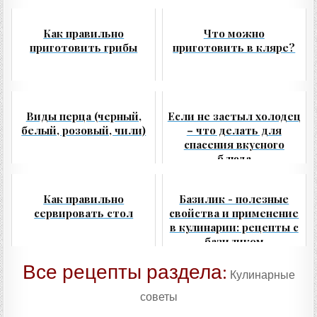
Как правильно
Что можно
приготовить грибы
приготовить в кляре?
Виды перца (черный,
Если не застыл холодец
белый, розовый, чили)
– что делать для
спасения вкусного
блюда
Как правильно
Базилик - полезные
сервировать стол
свойства и применение
в кулинарии: рецепты с
базиликом
Все рецепты раздела:
Кулинарные
советы