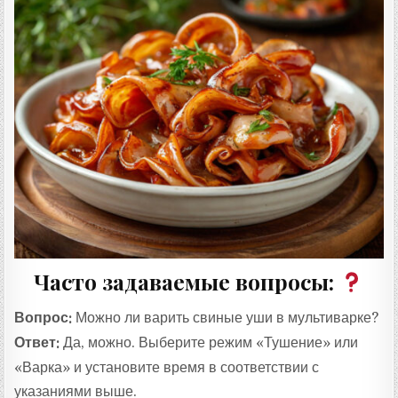
Часто задаваемые вопросы:
Вопрос:
Можно ли варить свиные уши в мультиварке?
Ответ:
Да, можно. Выберите режим «Тушение» или
«Варка» и установите время в соответствии с
указаниями выше.