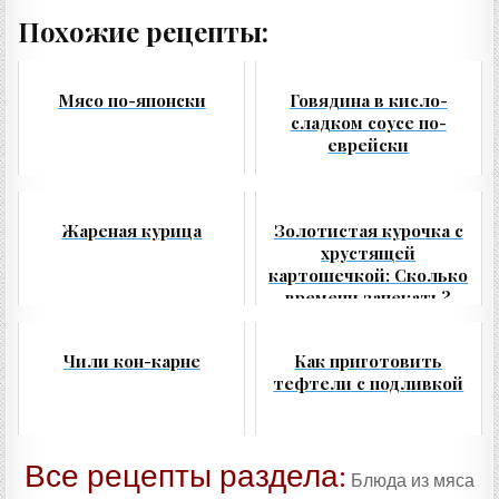
Похожие рецепты:
Мясо по-японски
Говядина в кисло-
сладком соусе по-
еврейски
Жареная курица
Золотистая курочка с
хрустящей
картошечкой: Сколько
времени запекать?
Чили кон-карне
Как приготовить
тефтели с подливкой
Все рецепты раздела:
Блюда из мяса