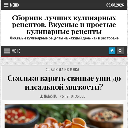
Перейти
МЕНЮ
09.08.2026
к
содержимому
Сборник лучших кулинарных
рецептов. Вкусные и простые
кулинарные рецепты
Любимые кулинарные рецепты на каждый день как в ресторане
МЕНЮ
БЛЮДА ИЗ МЯСА
Сколько варить свиные уши до
идеальной мягкости?
А
О
NATASHA
НЕТ ОТЗЫВОВ
В
Т
Т
З
О
Ы
Р
В
Р
Ы
Е
:
Ц
Е
П