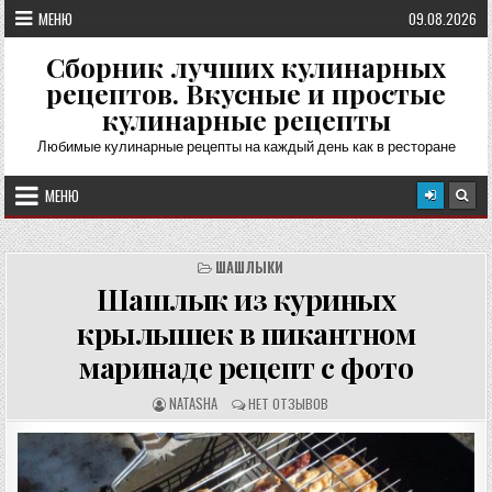
Перейти
МЕНЮ
09.08.2026
к
содержимому
Сборник лучших кулинарных
рецептов. Вкусные и простые
кулинарные рецепты
Любимые кулинарные рецепты на каждый день как в ресторане
МЕНЮ
ШАШЛЫКИ
Шашлык из куриных
крылышек в пикантном
маринаде рецепт с фото
А
О
NATASHA
НЕТ ОТЗЫВОВ
В
Т
Т
З
О
Ы
Р
В
Р
Ы
Е
: