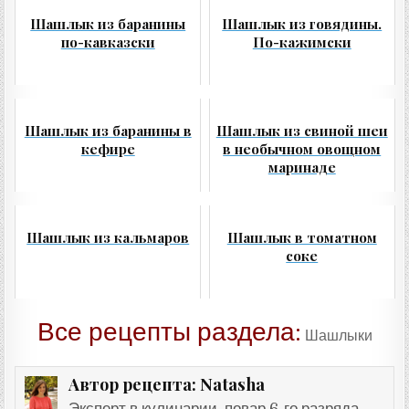
Шашлык из баранины
Шашлык из говядины.
по-кавказски
По-кажимски
Шашлык из баранины в
Шашлык из свиной шеи
кефире
в необычном овощном
маринаде
Шашлык из кальмаров
Шашлык в томатном
соке
Все рецепты раздела:
Шашлыки
Natasha
Автор рецепта:
Эксперт в кулинарии, повар 6-го разряда,