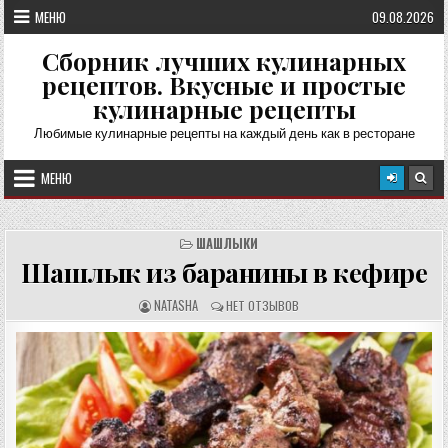
Перейти
МЕНЮ
09.08.2026
к
содержимому
Сборник лучших кулинарных
рецептов. Вкусные и простые
кулинарные рецепты
Любимые кулинарные рецепты на каждый день как в ресторане
МЕНЮ
ШАШЛЫКИ
Шашлык из баранины в кефире
А
О
NATASHA
НЕТ ОТЗЫВОВ
В
Т
Т
З
О
Ы
Р
В
Р
Ы
Е
:
Ц
Е
П
Т
А