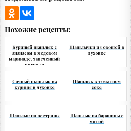
Похожие рецепты:
Куриный шашлык с
Шашлычки из овощей в
ананасом в медовом
духовке
маринаде, запеченный
на гриле
Сочный шашлык из
Шашлык в томатном
курицы в духовке
соке
Шашлык из осетрины
Шашлык из баранины с
мятой