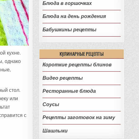
Блюда в горшочках
Блюда на день рождения
Бабушкины рецепты
ой кухне.
КУЛИНАРНЫЕ РЕЦЕПТЫ
ы, однако
Короткие рецепты блинов
рные,
Видео рецепты
ый стол.
Ресторанные блюда
реку или
Соусы
ьтат
справится с
Рецепты заготовок на зиму
Шашлыки