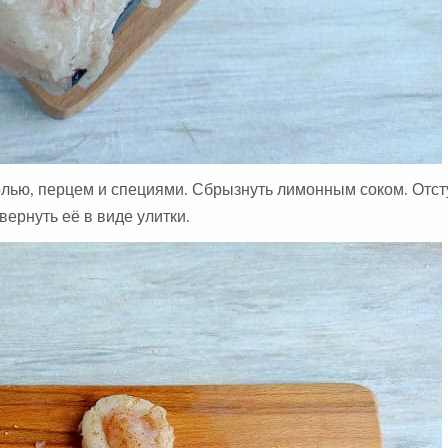
олью, перцем и специями. Сбрызнуть лимонным соком. Отст
вернуть её в виде улитки.