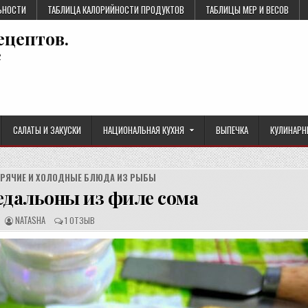
ЬНОСТИ
ТАБЛИЦА КАЛОРИЙНОСТИ ПРОДУКТОВ
ТАБЛИЦЫ МЕР И ВЕСОВ
ецептов.
е
САЛАТЫ И ЗАКУСКИ
НАЦИОНАЛЬНАЯ КУХНЯ
ВЫПЕЧКА
КУЛИНАРН
ОРЯЧИЕ И ХОЛОДНЫЕ БЛЮДА ИЗ РЫБЫ
дальоны из филе сома
А
О
NATASHA
1 ОТЗЫВ
В
Т
Т
З
О
Ы
Р
В
Р
Ы
Е
:
Ц
Е
П
Т