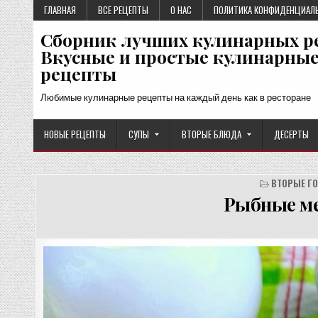
Перейти
ГЛАВНАЯ
ВСЕ РЕЦЕПТЫ
О НАС
ПОЛИТИКА КОНФИДЕНЦИАЛ
к
Сборник лучших кулинарных р
содержимому
Вкусные и простые кулинарны
рецепты
Любимые кулинарные рецепты на каждый день как в ресторане
НОВЫЕ РЕЦЕПТЫ
СУПЫ
ВТОРЫЕ БЛЮДА
ДЕСЕРТЫ
ВТОРЫЕ Г
Рыбные ме