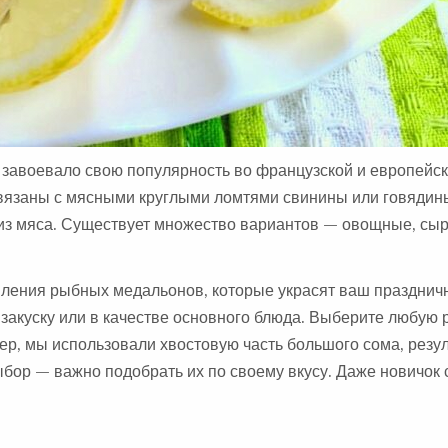
завоевало свою популярность во французской и европейск
вязаны с мясными круглыми ломтями свинины или говядин
 из мяса. Существует множество вариантов — овощные, сы
вления рыбных медальонов, которые украсят ваш праздничн
закуску или в качестве основного блюда. Выберите любую 
р, мы использовали хвостовую часть большого сома, резул
бор — важно подобрать их по своему вкусу. Даже новичок 