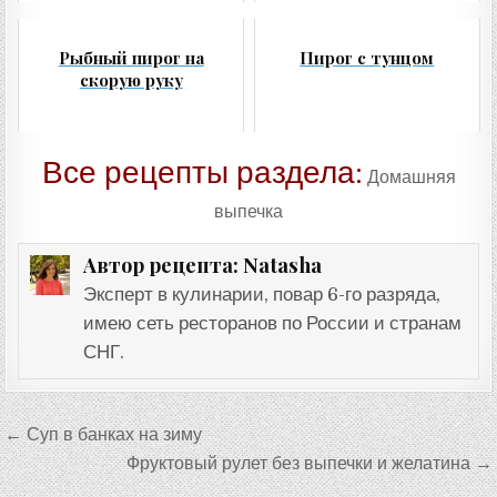
Рыбный пирог на
Пирог с тунцом
скорую руку
Все рецепты раздела:
Домашняя
выпечка
Natasha
Автор рецепта:
Эксперт в кулинарии, повар 6-го разряда,
имею сеть ресторанов по России и странам
СНГ.
Навигация
← Суп в банках на зиму
по
Фруктовый рулет без выпечки и желатина →
записям