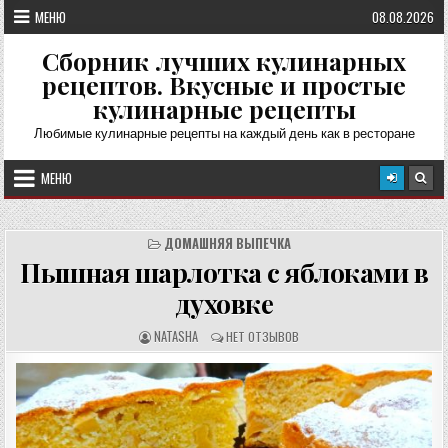
Перейти
МЕНЮ
08.08.2026
к
содержимому
Сборник лучших кулинарных
рецептов. Вкусные и простые
кулинарные рецепты
Любимые кулинарные рецепты на каждый день как в ресторане
МЕНЮ
ДОМАШНЯЯ ВЫПЕЧКА
Пышная шарлотка с яблоками в
духовке
А
О
NATASHA
НЕТ ОТЗЫВОВ
В
Т
Т
З
О
Ы
Р
В
Р
Ы
Е
:
Ц
Е
П