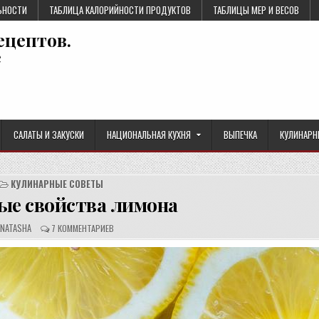
ЬНОСТИ
ТАБЛИЦА КАЛОРИЙНОСТИ ПРОДУКТОВ
ТАБЛИЦЫ МЕР И ВЕСОВ
ецептов.
е
САЛАТЫ И ЗАКУСКИ
НАЦИОНАЛЬНАЯ КУХНЯ
ВЫПЕЧКА
КУЛИНАРН
КУЛИНАРНЫЕ СОВЕТЫ
ые свойства лимона
А
О
NATASHA
7 КОММЕНТАРИЕВ
В
Т
Т
З
О
Ы
Р
В
Р
Ы
Е
:
Ц
Е
П
Т