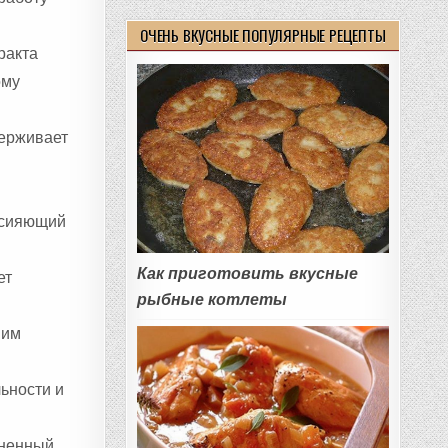
ОЧЕНЬ ВКУСНЫЕ ПОПУЛЯРНЫЕ РЕЦЕПТЫ
ракта
ому
держивает
 сияющий
Как приготовить вкусные
ет
рыбные котлеты
 им
ьности и
зненный