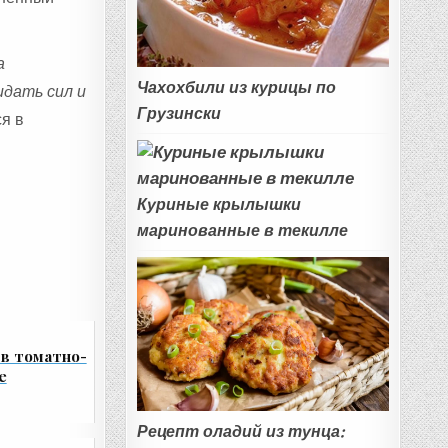
а
Чахохбили из курицы по
идать сил и
Грузински
я в
Куриные крылышки
маринованные в текилле
в томатно-
е
Рецепт оладий из тунца: