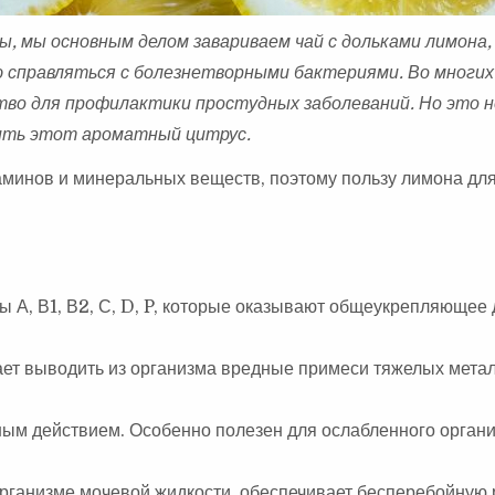
, мы основным делом завариваем чай с дольками лимона, 
ю справляться с болезнетворными бактериями. Во многих
тво для профилактики простудных заболеваний. Но это н
ить этот ароматный цитрус.
аминов и минеральных веществ, поэтому пользу лимона дл
 А, В1, В2, С, D, P, которые оказывают общеукрепляющее
ет выводить из организма вредные примеси тяжелых мета
ым действием. Особенно полезен для ослабленного органи
организме мочевой жидкости, обеспечивает бесперебойную 