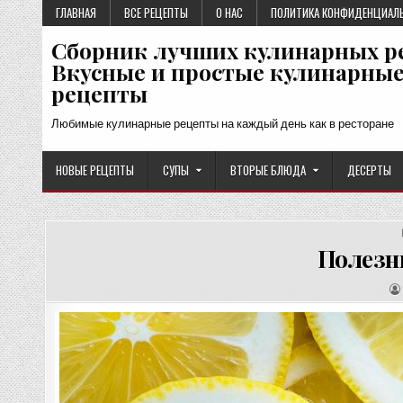
Перейти
ГЛАВНАЯ
ВСЕ РЕЦЕПТЫ
О НАС
ПОЛИТИКА КОНФИДЕНЦИАЛ
к
Сборник лучших кулинарных р
содержимому
Вкусные и простые кулинарны
рецепты
Любимые кулинарные рецепты на каждый день как в ресторане
НОВЫЕ РЕЦЕПТЫ
СУПЫ
ВТОРЫЕ БЛЮДА
ДЕСЕРТЫ
Полезн