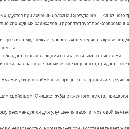
омендуется при лечении болезней желудочно — кишечного т
ствие свободных радикалов и препятствует преждевременн
дистую систему, снижает уровень холестерина в крови, под
роцессы
и: обладает отбеливающими и питательными свойствами,
и кожи, разглаживает мимические морщинки, придает коже
аммами: ускоряет обменные процессы в организме, улучша
т
щим свойством. Очищает зубы от желтого налета, придавая
ому рекомендуется для улучшения памяти, мозговой деятел
ься с нервозностью, нормализует сон, восстанавливает жи