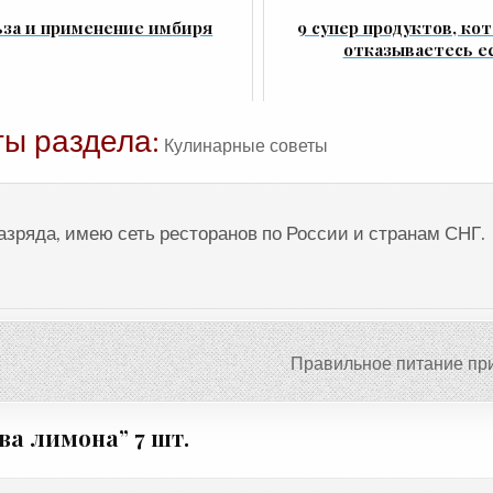
за и применение имбиря
9 супер продуктов, ко
отказываетесь е
ты раздела:
Кулинарные советы
разряда, имею сеть ресторанов по России и странам СНГ.
Правильное питание пр
ва лимона
” 7 шт.