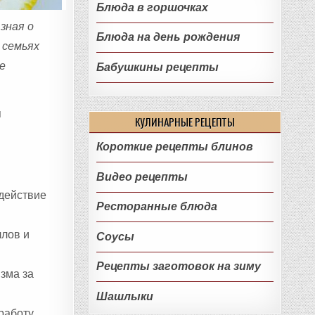
Блюда в горшочках
зная о
Блюда на день рождения
 семьях
е
Бабушкины рецепты
я
КУЛИНАРНЫЕ РЕЦЕПТЫ
Короткие рецепты блинов
Видео рецепты
 действие
Ресторанные блюда
ллов и
Соусы
Рецепты заготовок на зиму
зма за
Шашлыки
работу