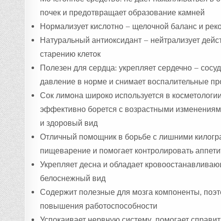
почек и предотвращает образование камней
Нормализует кислотно – щелочной баланс и рек
Натуральный антиоксидант – нейтрализует дей
старению клеток
Полезен для сердца: укрепляет сердечно – сосу
давление в норме и снимает воспалительные п
Сок лимона широко используется в косметологи
эффективно борется с возрастными изменениям
и здоровый вид
Отличный помощник в борьбе с лишними килогр
пищеварение и помогает контролировать аппети
Укрепляет десна и обладает кровоостанавливаю
белоснежный вид
Содержит полезные для мозга компоненты, поэт
повышения работоспособности
Успокаивает нервную систему, помогает справит