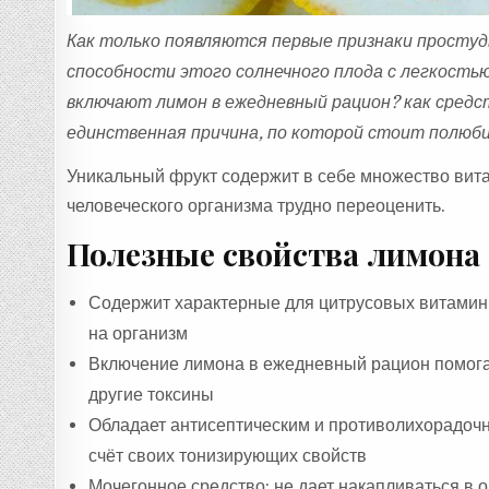
Как только появляются первые признаки простуды
способности этого солнечного плода с легкость
включают лимон в ежедневный рацион? как средс
единственная причина, по которой стоит полюб
Уникальный фрукт содержит в себе множество вит
человеческого организма трудно переоценить.
Полезные свойства лимона
Содержит характерные для цитрусовых витамины
на организм
Включение лимона в ежедневный рацион помога
другие токсины
Обладает антисептическим и противолихорадочн
счёт своих тонизирующих свойств
Мочегонное средство: не дает накапливаться в 