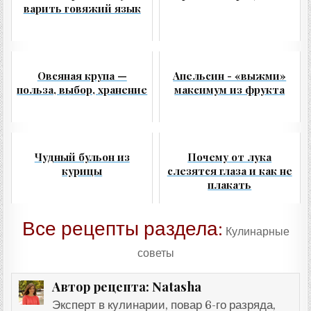
варить говяжий язык
Овсяная крупа —
Апельсин - «выжми»
польза, выбор, хранение
максимум из фрукта
Чудный бульон из
Почему от лука
курицы
слезятся глаза и как не
плакать
Все рецепты раздела:
Кулинарные
советы
Natasha
Автор рецепта:
Эксперт в кулинарии, повар 6-го разряда,