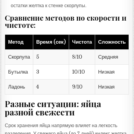
остатки желтка к стенке скорлупы.
Сравнение методов по скорости и
чистоте:
Метод
Время (сек)
Чистота
Сложность
Скорлупа
5
8/10
Средняя
Бутылка
3
10/10
Низкая
Ладонь
4
9/10
Низкая
Разные ситуации: яйца
разной свежести
Срок хранения яйца напрямую влияет на легкость
разделения. У свежего яйца (до 7 дней) индекс желтка