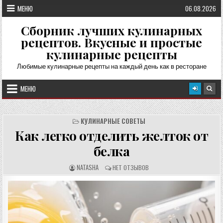
Перейти
МЕНЮ
06.08.2026
к
содержимому
Сборник лучших кулинарных
рецептов. Вкусные и простые
кулинарные рецепты
Любимые кулинарные рецепты на каждый день как в ресторане
МЕНЮ
КУЛИНАРНЫЕ СОВЕТЫ
Как легко отделить желток от
белка
А
О
NATASHA
НЕТ ОТЗЫВОВ
В
Т
Т
З
О
Ы
Р
В
Р
Ы
Е
:
Ц
Е
П