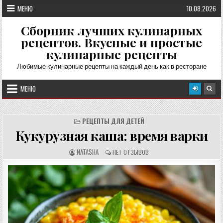
Перейти
МЕНЮ
10.08.2026
к
содержимому
Сборник лучших кулинарных
рецептов. Вкусные и простые
кулинарные рецепты
Любимые кулинарные рецепты на каждый день как в ресторане
МЕНЮ
РЕЦЕПТЫ ДЛЯ ДЕТЕЙ
Кукурузная каша: время варки
А
О
NATASHA
НЕТ ОТЗЫВОВ
В
Т
Т
З
О
Ы
Р
В
Р
Ы
Е
:
Ц
Е
П
Т
А