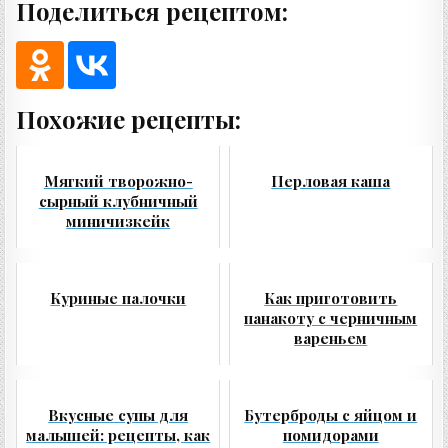
Поделиться рецептом:
Похожие рецепты:
Мягкий творожно-
Перловая каша
сырный клубничный
миничизкейк
Куриные палочки
Как приготовить
панакоту с черничным
вареньем
Вкусные супы для
Бутерброды с яйцом и
малышей: рецепты, как
помидорами