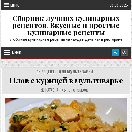
Перейти
МЕНЮ
08.08.2026
к
содержимому
Сборник лучших кулинарных
рецептов. Вкусные и простые
кулинарные рецепты
Любимые кулинарные рецепты на каждый день как в ресторане
МЕНЮ
РЕЦЕПТЫ ДЛЯ МУЛЬТИВАРКИ
Плов с курицей в мультиварке
А
О
NATASHA
НЕТ ОТЗЫВОВ
В
Т
Т
З
О
Ы
Р
В
Р
Ы
Е
:
Ц
Е
П
Т
А