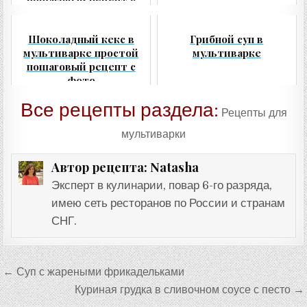
фото
Шоколадный кекс в
Грибной суп в
мультиварке простой
мультиварке
пошаговый рецепт с
фото
Все рецепты раздела:
Рецепты для
мультиварки
Natasha
Автор рецепта:
Эксперт в кулинарии, повар 6-го разряда,
имею сеть ресторанов по России и странам
СНГ.
Навигация
← Суп с жареными фрикадельками
по
Куриная грудка в сливочном соусе с песто →