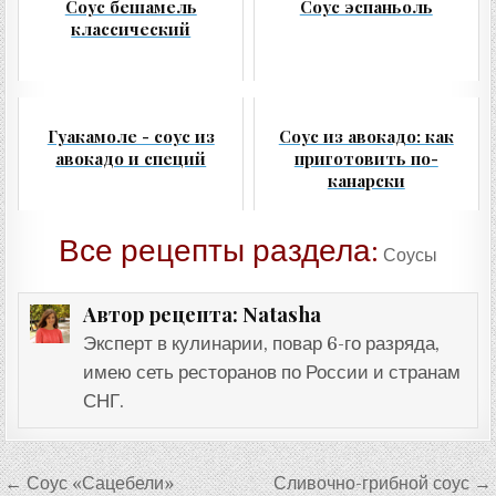
Соус бешамель
Соус эспаньоль
классический
Гуакамоле - соус из
Соус из авокадо: как
авокадо и специй
приготовить по-
канарски
Все рецепты раздела:
Соусы
Natasha
Автор рецепта:
Эксперт в кулинарии, повар 6-го разряда,
имею сеть ресторанов по России и странам
СНГ.
Навигация
← Соус «Сацебели»
Сливочно-грибной соус →