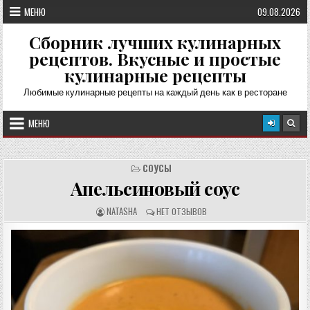
Перейти
МЕНЮ
09.08.2026
к
содержимому
Сборник лучших кулинарных
рецептов. Вкусные и простые
кулинарные рецепты
Любимые кулинарные рецепты на каждый день как в ресторане
МЕНЮ
СОУСЫ
Апельсиновый соус
А
О
NATASHA
НЕТ ОТЗЫВОВ
В
Т
Т
З
О
Ы
Р
В
Р
Ы
Е
:
Ц
Е
П
Т
А