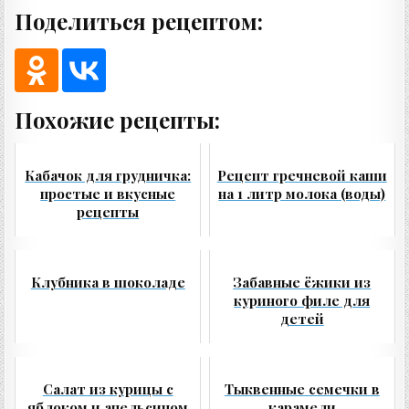
Поделиться рецептом:
Похожие рецепты:
Кабачок для грудничка:
Рецепт гречневой каши
простые и вкусные
на 1 литр молока (воды)
рецепты
Клубника в шоколаде
Забавные ёжики из
куриного филе для
детей
Салат из курицы с
Тыквенные семечки в
яблоком и апельсином
карамели