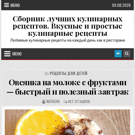
Перейти
МЕНЮ
09.08.2026
к
содержимому
Сборник лучших кулинарных
рецептов. Вкусные и простые
кулинарные рецепты
Любимые кулинарные рецепты на каждый день как в ресторане
МЕНЮ
РЕЦЕПТЫ ДЛЯ ДЕТЕЙ
Овсянка на молоке с фруктами
— быстрый и полезный завтрак
А
О
NATASHA
НЕТ ОТЗЫВОВ
В
Т
Т
З
О
Ы
Р
В
Р
Ы
Е
:
Ц
Е
П