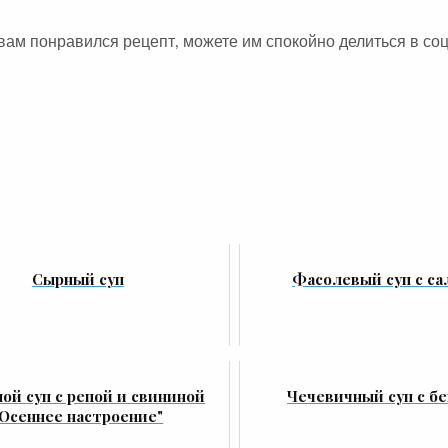
вам понравился рецепт, можете им спокойно делиться в со
Сырный суп
Фасолевый суп с са
ой суп с репой и свининой
Чечевичный суп с б
"Осеннее настроение"