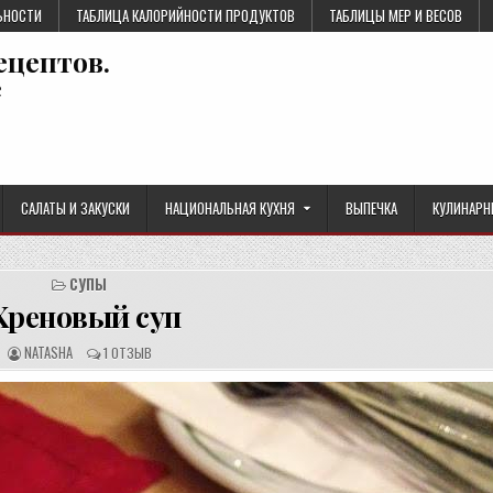
ЬНОСТИ
ТАБЛИЦА КАЛОРИЙНОСТИ ПРОДУКТОВ
ТАБЛИЦЫ МЕР И ВЕСОВ
ецептов.
е
САЛАТЫ И ЗАКУСКИ
НАЦИОНАЛЬНАЯ КУХНЯ
ВЫПЕЧКА
КУЛИНАРН
СУПЫ
Хреновый суп
А
О
NATASHA
1 ОТЗЫВ
В
Т
Т
З
О
Ы
Р
В
Р
Ы
Е
:
Ц
Е
П
Т