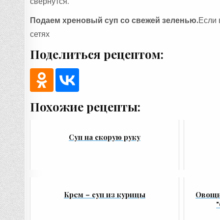
свернутся.
Подаем хреновый суп со свежей зеленью.
Если 
сетях
Поделиться рецептом:
Похожие рецепты:
Суп на скорую руку
Крем – суп из курицы
Овощн