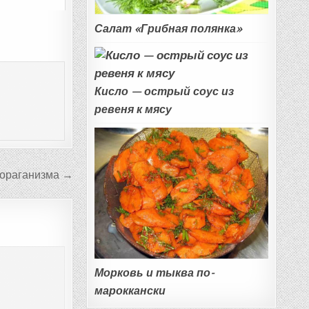
Салат «Грибная полянка»
Кисло — острый соус из
ревеня к мясу
я ораганизма →
Морковь и тыква по-
мароккански