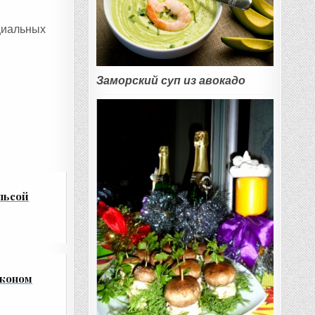
циальных
Заморский суп из авокадо
льсой
економ