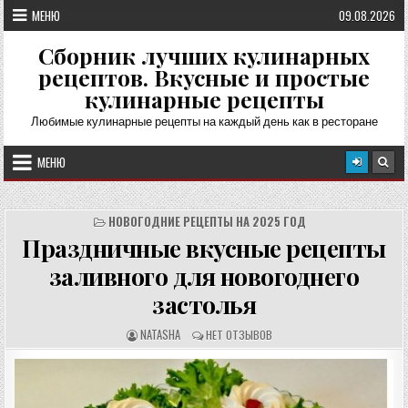
Перейти
МЕНЮ
09.08.2026
к
содержимому
Сборник лучших кулинарных
рецептов. Вкусные и простые
кулинарные рецепты
Любимые кулинарные рецепты на каждый день как в ресторане
МЕНЮ
НОВОГОДНИЕ РЕЦЕПТЫ НА 2025 ГОД
Праздничные вкусные рецепты
заливного для новогоднего
застолья
А
О
NATASHA
НЕТ ОТЗЫВОВ
В
Т
Т
З
О
Ы
Р
В
Р
Ы
Е
: