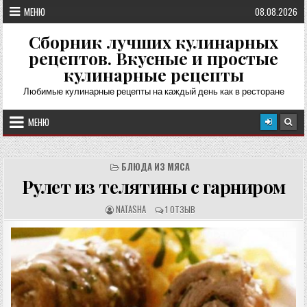
Перейти
МЕНЮ
08.08.2026
к
содержимому
Сборник лучших кулинарных
рецептов. Вкусные и простые
кулинарные рецепты
Любимые кулинарные рецепты на каждый день как в ресторане
МЕНЮ
БЛЮДА ИЗ МЯСА
Рулет из телятины с гарниром
А
О
NATASHA
1 ОТЗЫВ
В
Т
Т
З
О
Ы
Р
В
Р
Ы
Е
:
Ц
Е
П
Т
А