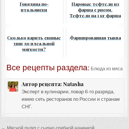
Говядина по-
Паровые тефтели из
итальянски
фарша с рисом.
Тефтели на 1 кг фарша
Сколько варить свиные
Фаршированная тыква
уши до идеальной
мягкости?
Все рецепты раздела:
Блюда из мяса
Natasha
Автор рецепта:
Эксперт в кулинарии, повар 6-го разряда,
имею сеть ресторанов по России и странам
СНГ.
Навигация
← Мясной рулет с сырно-грибной начинкой