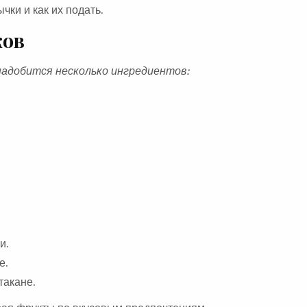
ки и как их подать.
ков
адобится несколько ингредиентов:
и.
е.
такане.