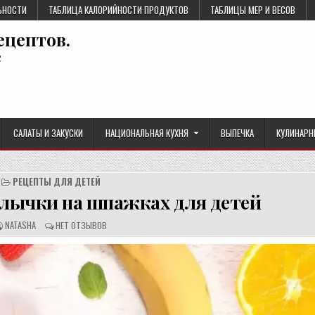
ЬНОСТИ
ТАБЛИЦА КАЛОРИЙНОСТИ ПРОДУКТОВ
ТАБЛИЦЫ МЕР И ВЕСОВ
ецептов.
е
САЛАТЫ И ЗАКУСКИ
НАЦИОНАЛЬНАЯ КУХНЯ
ВЫПЕЧКА
КУЛИНАРН
РЕЦЕПТЫ ДЛЯ ДЕТЕЙ
ычки на шпажках для детей
А
О
NATASHA
НЕТ ОТЗЫВОВ
В
Т
Т
З
О
Ы
Р
В
Р
Ы
Е
:
Ц
Е
П
Т