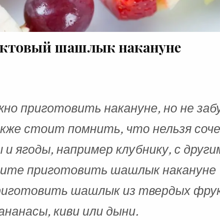
уктовый шашлык накануне
но приготовить накануне, но не заб
Также стоит помнить, что нельзя со
 ягоды, например клубнику, с други
тите приготовить шашлык накануне
приготовить шашлык из твердых фру
ананасы, киви или дыни.