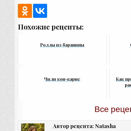
Похожие рецепты:
Роллы из баранины
Чили кон-карне
Как пр
ра
Все реце
Natasha
Автор рецепта: