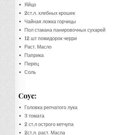
Яйцо
2ст.л. хлебных крошек
Чайная ложка горчицы
Пол стакана панировочных сухарей
12 шт помидорок черри
Раст. Масло
Паприка
Перец
Соль
Соус:
Головка репчатого лука
3 томата
2 ст.л острого кетчупа
2ст.л. раст. Масла