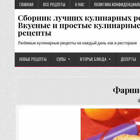
Перейти
ГЛАВНАЯ
ВСЕ РЕЦЕПТЫ
О НАС
ПОЛИТИКА КОНФИДЕНЦИАЛ
к
Сборник лучших кулинарных р
содержимому
Вкусные и простые кулинарны
рецепты
Любимые кулинарные рецепты на каждый день как в ресторане
НОВЫЕ РЕЦЕПТЫ
СУПЫ
ВТОРЫЕ БЛЮДА
ДЕСЕРТЫ
Фарши