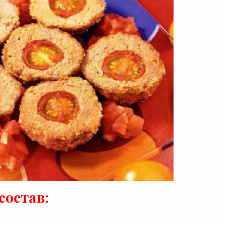
А
:
остав: