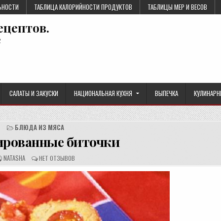
ЬНОСТИ
ТАБЛИЦА КАЛОРИЙНОСТИ ПРОДУКТОВ
ТАБЛИЦЫ МЕР И ВЕСОВ
ецептов.
е
САЛАТЫ И ЗАКУСКИ
НАЦИОНАЛЬНАЯ КУХНЯ
ВЫПЕЧКА
КУЛИНАРН
БЛЮДА ИЗ МЯСА
рованные биточки
А
О
NATASHA
НЕТ ОТЗЫВОВ
В
Т
Т
З
О
Ы
Р
В
Р
Ы
Е
:
Ц
Е
П
Т