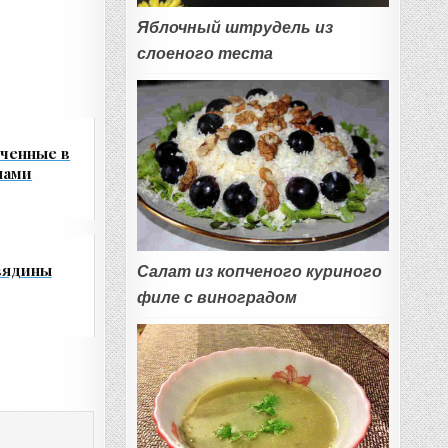
Яблочный штрудель из
слоеного теста
еченные в
нами
вядины
Салат из копченого куриного
филе с виноградом