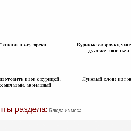
Свинина по-гусарски
Куриные окорочка, зап
духовке с апельси
иготовить плов с курицей,
Луковый клопс из го
ссыпчатый, ароматный
пты раздела:
Блюда из мяса