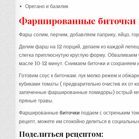
Орегано и базилик
Фаршированные биточки 
Фарш солим, перчим, добавляем паприку, яйцо, г
Делим фарш на 12 порций, делаем из каждой лепеш
слегка приплюснутую круглую форму. Обваливаем 
масле 10-12 минут. Снимаем биточки и сохраняем и
Готовим соус к биточкам: лук мелко режем и обжа
кубиками томаты ( предварительно очистив их от ко
запеченные фаршированные помидоры) острый кетч
пряные травы.
Фаршированные
биточки
подаем с остреньким том
рецепт, можете им спокойно делиться в социальных
Поделиться рецептом: