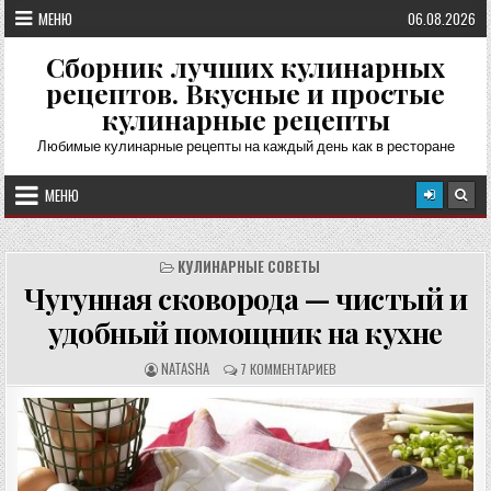
Перейти
МЕНЮ
06.08.2026
к
содержимому
Сборник лучших кулинарных
рецептов. Вкусные и простые
кулинарные рецепты
Любимые кулинарные рецепты на каждый день как в ресторане
МЕНЮ
КУЛИНАРНЫЕ СОВЕТЫ
Чугунная сковорода — чистый и
удобный помощник на кухне
А
О
NATASHA
7 КОММЕНТАРИЕВ
В
Т
Т
З
О
Ы
Р
В
Р
Ы
Е
:
Ц
Е
П