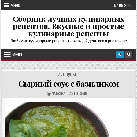
Перейти
МЕНЮ
07.08.2026
к
содержимому
Сборник лучших кулинарных
рецептов. Вкусные и простые
кулинарные рецепты
Любимые кулинарные рецепты на каждый день как в ресторане
МЕНЮ
СОУСЫ
Сырный соус с базиликом
А
О
NATASHA
1 ОТЗЫВ
В
Т
Т
З
О
Ы
Р
В
Р
Ы
Е
:
Ц
Е
П
Т
А