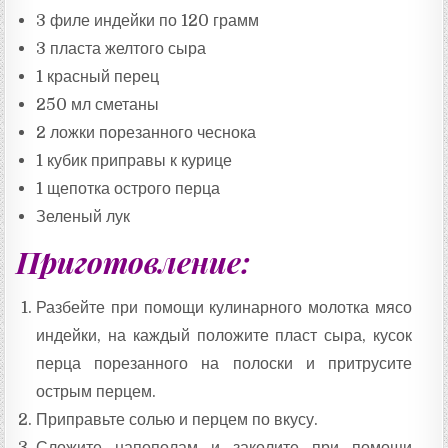
Т
А
3 филе индейки по 120 грамм
:
3 пласта желтого сыра
1 красный перец
250 мл сметаны
2 ложки порезанного чеснока
1 кубик приправы к курице
1 щепотка острого перца
Зеленый лук
Приготовление:
Разбейте при помощи кулинарного молотка мясо
индейки, на каждый положите пласт сыра, кусок
перца порезанного на полоски и притрусите
острым перцем.
Приправьте солью и перцем по вкусу.
Сложите напополам и заколите при помощи