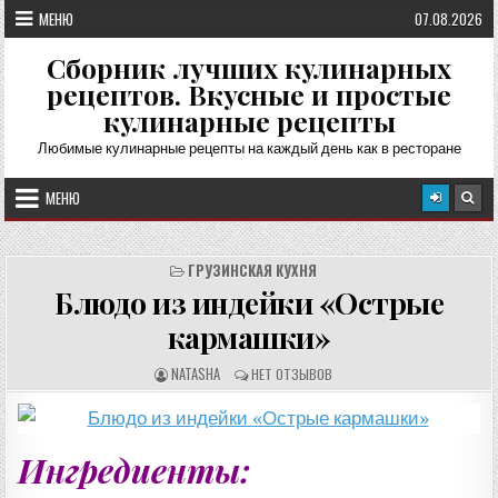
Перейти
МЕНЮ
07.08.2026
к
содержимому
Сборник лучших кулинарных
рецептов. Вкусные и простые
кулинарные рецепты
Любимые кулинарные рецепты на каждый день как в ресторане
МЕНЮ
ГРУЗИНСКАЯ КУХНЯ
Блюдо из индейки «Острые
кармашки»
А
О
NATASHA
НЕТ ОТЗЫВОВ
В
Т
Т
З
О
Ы
Р
В
Р
Ы
Е
:
Ингредиенты:
Ц
Е
П