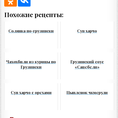
Похожие рецепты:
Солянка по-грузински
Суп харчо
Чахохбили из курицы по
Грузинский соус
Грузински
«Сацебели»
Суп харчо с орехами
Цыпленок чкмерули